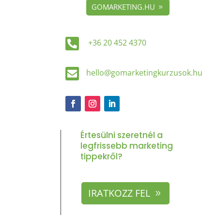
GOMARKETING.HU

+36 20 452 4370

hello@gomarketingkurzusok.hu
Értesülni szeretnél a
legfrissebb marketing
tippekről?
IRATKOZZ FEL